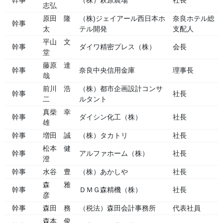
幹事
（株）萩原農場
社長
志弘
原田 隆
（株)ジェイアール西日本ホ
奈良ホテル総
幹事
太
テル開発
支配人
平山 文
幹事
ダイワ精密プレス（株）
会長
堂
藤原 達
幹事
奈良中央信用金庫
理事長
哉
前川 浩
（株）都市企画設計コンサ
幹事
社長
二
ルタント
真柴 幸
幹事
ダイシン化工（株）
社長
雄
幹事
増田 誠
（株）タカトリ
社長
松本 健
幹事
アルファホーム（株）
社長
澄
幹事
水谷 豊
（株）あかしや
社長
森 雅
幹事
ＤＭＧ森精機（株）
社長
彦
幹事
森田 務
（税法）森田会計事務所
代表社員
森本 俊