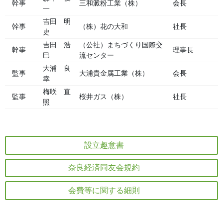
幹事
三和澱粉工業（株）
会長
一
吉田 明
幹事
（株）花の大和
社長
史
吉田 浩
（公社）まちづくり国際交
幹事
理事長
巳
流センター
大浦 良
監事
大浦貴金属工業（株）
会長
幸
梅咲 直
監事
桜井ガス（株）
社長
照
設立趣意書
奈良経済同友会規約
会費等に関する細則