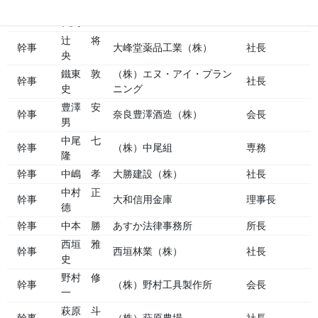
谷川 千
幹事
奈良ヤクルト販売（株）
社長
代則
辻 将
幹事
大峰堂薬品工業（株）
社長
央
鐵東 敦
（株）エヌ・アイ・プラン
幹事
社長
史
ニング
豊澤 安
幹事
奈良豊澤酒造（株）
会長
男
中尾 七
幹事
（株）中尾組
専務
隆
幹事
中嶋 孝
大勝建設（株）
社長
中村 正
幹事
大和信用金庫
理事長
德
幹事
中本 勝
あすか法律事務所
所長
西垣 雅
幹事
西垣林業（株）
社長
史
野村 修
幹事
（株）野村工具製作所
会長
一
萩原 斗