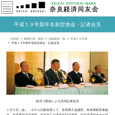
平成１９年新年名刺交換会・記者会見
HOME
事業計画・報告
活動報告一覧
平成１８年度
平成１９年新年名刺交換会・記者会見
経済３団体による共同記者会見
１月５日（金）、ホテル日航奈良にて、奈良商工会議所、奈良県経営者協
会、奈良県経済倶楽部、奈良商工会議所友好倶楽部、奈良経済同友会の経