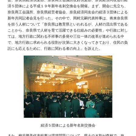
済５団体による平成１９年新年名刺交換会を開催。まず、開会に先立ち、
奈良商工会議所、奈良県経営者協会、奈良経済同友会の経済３団体による
新年共同記者会見を行った。その中で、岡村元嗣代表幹事は、将来奈良県
を担う人材について「奈良県は教育県といわれるが、人材の流出県である
ことから、奈良県で人材を育て活躍できる仕組みの必要性」や行政に対し
ては、地方行政に関わる不祥事の多発や三位一体の改革が進められる中
で、地方行政に求められる役割が次第に大きくなってきており、住民の負
託にも応えるために、行政に関わる者の向上」を訴えた。
経済５団体による新年名刺交換会
また、柳谷勝美代表幹事は環境問題について、県土の８割が森林で、放