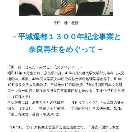
千田 稔・教授
－平城遷都１３００年記念事業と
奈良再生をめぐって－
千田 稔（せんだ・みのる）氏のプロフィール
昭和17年10月生まれ、奈良県出身。41年3月京都大学文学部史学科（人文
地理学）卒業、43年同大学院文学研究科修士課程地理学専攻修了。51年
10月奈良女子大学助教授、平成元年10月同教授、7年4月国際日本文化研
究センター教授。現在奈良県立図書情報館長を兼ねる。平成4年7月文学博
士（京都大学）
主な著書には「邪馬台国と近代日本」（ＮＨＫブックス）「藤原京の謎を
掘る」（文英社）「聖徳太子と斑鳩」（学習研究社）その他多数。第7回
「浜田青陵賞」受賞（平成6年度）
9月13日（水）奈良商工会議所会館会議室にて、千田稔・国際日本文