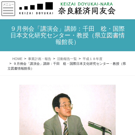
９月例会「講演会」講師：千田 稔・国際
日本文化研究センター・教授（県立図書情
報館長）
HOME
事業計画・報告
活動報告一覧
平成１８年度
９月例会「講演会」講師：千田 稔・国際日本文化研究センター・教授（県
立図書情報館長）