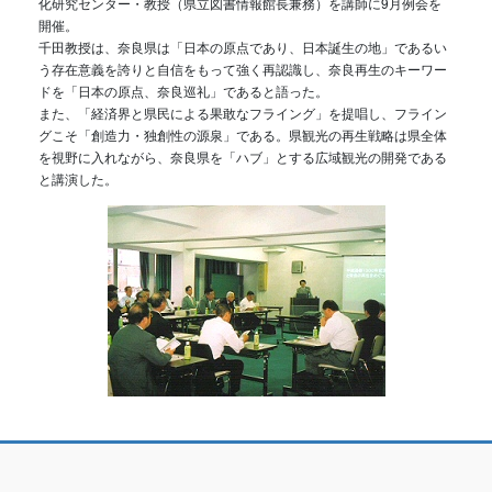
化研究センター・教授（県立図書情報館長兼務）を講師に9月例会を
開催。
千田教授は、奈良県は「日本の原点であり、日本誕生の地」であるい
う存在意義を誇りと自信をもって強く再認識し、奈良再生のキーワー
ドを「日本の原点、奈良巡礼」であると語った。
また、「経済界と県民による果敢なフライング」を提唱し、フライン
グこそ「創造力・独創性の源泉」である。県観光の再生戦略は県全体
を視野に入れながら、奈良県を「ハブ」とする広域観光の開発である
と講演した。