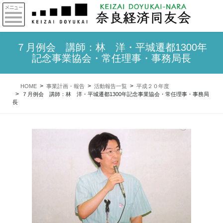
７月例会 講師：林 洋・平城遷都1300年
記念事業協会・常任理事・事務局長
HOME
事業計画・報告
活動報告一覧
平成２０年度
７月例会 講師：林 洋・平城遷都1300年記念事業協会・常任理事・事務局
長