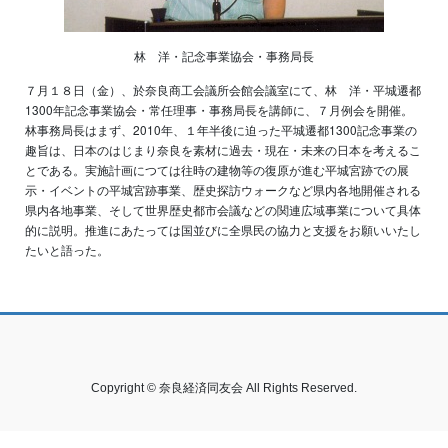
林 洋・記念事業協会・事務局長
７月１８日（金）、於奈良商工会議所会館会議室にて、林 洋・平城遷都
1300年記念事業協会・常任理事・事務局長を講師に、７月例会を開催。
林事務局長はまず、2010年、１年半後に迫った平城遷都1300記念事業の
趣旨は、日本のはじまり奈良を素材に過去・現在・未来の日本を考えるこ
とである。実施計画につては往時の建物等の復原が進む平城宮跡での展
示・イベントの平城宮跡事業、歴史探訪ウォークなど県内各地開催される
県内各地事業、そして世界歴史都市会議などの関連広域事業について具体
的に説明。推進にあたっては国並びに全県民の協力と支援をお願いいたし
たいと語った。
Copyright © 奈良経済同友会 All Rights Reserved.