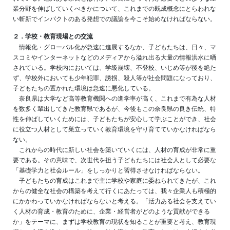
業分野を伸ばしていくべきかについて、これまでの既成概念にとらわれな
い斬新でインパクトのある発想での議論を今こそ始めなければならない。
２．学校・教育現場との交流
情報化・グローバル化が急速に進展するなか、子どもたちは、日々、マ
スコミやインターネットなどのメディアから溢れ出る大量の情報洪水に晒
されている。学校内においては、学級崩壊、不登校、いじめ等が後を絶た
ず、学校外においても少年犯罪、誘拐、殺人等が社会問題になっており、
子どもたちの置かれた環境は急速に悪化している。
奈良県は大学など高等教育機関への進学率が高く、これまで有為な人材
を数多く輩出してきた教育県であるが、今後もこの奈良県の良き伝統、特
性を伸ばしていくためには、子どもたちが安心して学ぶことができ、社会
に役立つ人材として巣立っていく教育環境を守り育てていかなければなら
ない。
これからの時代に新しい社会を築いていくには、人材の育成が非常に重
要である。その意味で、次世代を担う子どもたちには社会人として必要な
「基礎学力と社会ルール」をしっかりと習得させなければならない。
子どもたちの育成はこれまで主に学校や家庭に委ねられてきたが、これ
からの健全な社会の構築を考えて行くにあたっては、我々企業人も積極的
にかかわっていかなければならないと考える。「活力ある社会を支えてい
く人材の育成・教育のために、企業・経営者がどのような貢献ができる
か」をテーマに、まずは学校教育の現状を知ることが重要と考え、教育現