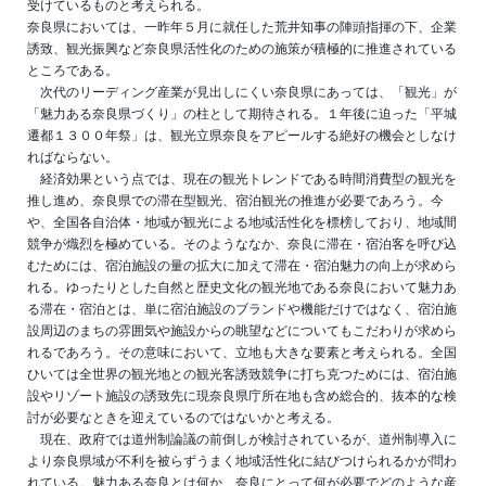
受けているものと考えられる。
奈良県においては、一昨年５月に就任した荒井知事の陣頭指揮の下、企業
誘致、観光振興など奈良県活性化のための施策が積極的に推進されている
ところである。
次代のリーディング産業が見出しにくい奈良県にあっては、「観光」が
「魅力ある奈良県づくり」の柱として期待される。１年後に迫った「平城
遷都１３００年祭」は、観光立県奈良をアピールする絶好の機会としなけ
ればならない。
経済効果という点では、現在の観光トレンドである時間消費型の観光を
推し進め、奈良県での滞在型観光、宿泊観光の推進が必要であろう。今
や、全国各自治体・地域が観光による地域活性化を標榜しており、地域間
競争が熾烈を極めている。そのようななか、奈良に滞在・宿泊客を呼び込
むためには、宿泊施設の量の拡大に加えて滞在・宿泊魅力の向上が求めら
れる。ゆったりとした自然と歴史文化の観光地である奈良において魅力あ
る滞在・宿泊とは、単に宿泊施設のブランドや機能だけではなく、宿泊施
設周辺のまちの雰囲気や施設からの眺望などについてもこだわりが求めら
れるであろう。その意味において、立地も大きな要素と考えられる。全国
ひいては全世界の観光地との観光客誘致競争に打ち克つためには、宿泊施
設やリゾート施設の誘致先に現奈良県庁所在地も含め総合的、抜本的な検
討が必要なときを迎えているのではないかと考える。
現在、政府では道州制論議の前倒しが検討されているが、道州制導入に
より奈良県域が不利を被らずうまく地域活性化に結びつけられるかが問わ
れている。魅力ある奈良とは何か、奈良にとって何が必要でどのような産