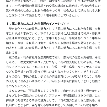
場との交流を進めていく。特に、幼少期からの教育・しつけの大切さを考
えて、小学校段階の教育現場との交流を継続的に進める。学校の先生に企
業や学校外の社会とふれあう機会をつくり、社会人として求められる人材
とは何かについて議論していく場を創り出していきたい。
３．花の魅力にあふれた奈良県のイメージづくり
歴史文化と並ぶ奈良県の魅力として「花の魅力にあふれた奈良県」を昨
年に引き続き求めていく。本年３月には阪神なんば線開通で神戸・奈良間
が直通列車で結ばれる。また、来年１月からは、平城遷都１３００年祭が
始まり、今後、奈良県には海外、県外から多数の来場者が見込まれる。そ
の人たちに新しい奈良県の魅力として「花の魅力にあふれた奈良県」を印
象付ける。
花の名所・花の古社寺を歴史街道で結ぶ「奈良花の歴史回廊構想」を推
し進め、「歴史文化の奈良」だけでなく「花の観光地としての奈良」の魅
力をアピールする。それに加えて、学校・企業・病院・ターミナル・家庭
などを四季折々の花で飾って美しいまちなみをつくりだす。そうすれば、
まちの美化、市民の癒し、子どもの情操教育につながるだけでなく、県外
の人たちに住みよい奈良のイメージが広がり奈良に住みたいという動機に
もつながるだろう。
２０１０年に「平城遷都１３００年祭」で向けられる海外・県外からの
まなざしを一過性のものとせず、アフター「平城遷都１３００年祭」にも
持続的に発信できる奈良の魅力として、「花の魅力にあふれた奈良県」を
提唱するとともに、花を育てる県民運動として展開していく行動を始め