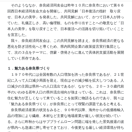
そのようななか、奈良経済同友会は昨年１０月に奈良市において第６６
回西日本経済同友会大会を開催し、共同見解「日本復活の指針 取り戻
せ、日本人の美学」を発表した。共同見解において、かつて日本人が持っ
ていた、礼儀正しさ、高い倫理観、ものを作り出すことへの敬意など「日
本人の美学」を取り戻すことで、日本復活への活路を切り拓いていくこと
を宣言した。
我々、奈良経済同友会は、この共同見解を踏まえ、奈良県経済の更なる
悪化を防ぎ活性化へと導くため、県内民間企業の政策提言実行集団とし
て、次の３点をテーマに、啓蒙・啓発さらに進んで具体的支援活動を展開
していく所存である。
１．魅力ある奈良県づくり
１９７０年代には全国有数の人口増加を誇った奈良県であるが、２１世
紀に入って人口減少局面を迎え、現在はその減少幅を拡大しつつある。人
口減少の主因は県外への人口流出であるが、なかでも、２０～３０歳代前
半のいわゆる若年人口の県外流出傾向が強まっている。これは、奈良県に
住む魅力が乏しくなって来ていることを如実に物語るものであり、我々は
「魅力ある奈良県づくり」が奈良県にとって喫緊の課題であると考える。
奈良県経済産業の状況をみると、９０年代以降、海外からの低価格輸入
品の増加により繊維、木材など主要な地場産業が厳しい状況が続いてい
る。さらに昨秋からはサブプライムローン問題に端を発した景気後退の波
が県内へも急速に押し寄せてきており、今後更なる厳しい経済環境が待ち