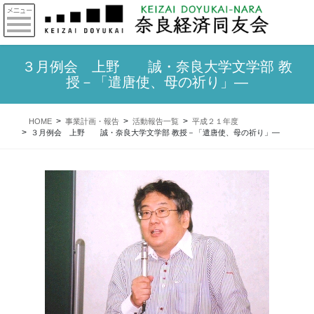
３月例会 上野 誠・奈良大学文学部 教
授－「遣唐使、母の祈り」―
HOME
事業計画・報告
活動報告一覧
平成２１年度
３月例会 上野 誠・奈良大学文学部 教授－「遣唐使、母の祈り」―