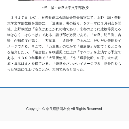
上野 誠・奈良大学文学部教授
３月１７日（水）、於奈良商工会議所会館会議室にて、上野 誠・奈良
大学文学部教授を講師に、「遣唐使、母の祈り」をテーマに３月例会を開
催。上野教授は「奈良はあこがれの地であり、京都のように建物等見える
物はなく、はらっぱ」である。語り部が必要である。「奈良、明日香、吉
野」が知名度が高く、「万葉集」「遣唐使」であれば、だいだい奈良をイ
メージできる。そこで、「万葉集」のなかで「遣唐使」が出てくるところ
を紹介したい。「遣唐使」を物語風に仕上げ「オペラ」を上演する予定で
ある。１３００年事業で「大遣唐使展」「や「遣唐使船」の原寸大の復
原・展示はまとを得ている。「奈良をだいたいイメージでき、意外性をも
った物語に仕上げることが」大切であると語った。
Copyright © 奈良経済同友会 All Rights Reserved.