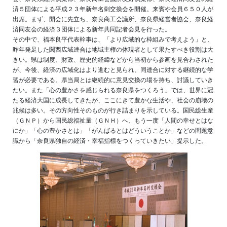
済５団体による平成２３年新年名刺交換会を開催。来賓や会員６５０人が
出席。まず、開会に先立ち、奈良商工会議所、奈良県経営者協会、奈良経
済同友会の経済３団体による新年共同記者会見を行った。
その中で、福本良平代表幹事は、「より広域的な枠組みで考えよう」と、
昨年発足した関西広域連合は地域主権の体現者として果たすべき役割は大
きい。県は制度、財政、歴史的経緯などから当初から参画を見合わされた
が、今後、経済の広域化はより進むと見られ、同連合に対する継続的な学
習が必要である。県当局とは継続的に意見交換の場を持ち、討議していき
たい。また「心の豊かさを感じられる奈良県をつくろう」では、世界に冠
たる経済大国に成長してきたが、ここにきて豊かな生活や、社会の崩壊の
兆候は多い。その方向性そのものが行き詰まりを示している。国民総生産
（ＧＮＰ）から国民総福祉量（ＧＮＨ）へ、もう一度「人間の幸せとはな
にか」「心の豊かさとは」「がんばるとはどういうことか」などの問題意
識から「奈良県独自の経済・幸福指標をつくっていきたい」提示した。