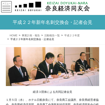
平成２２年新年名刺交換会・記者会見
HOME
事業計画・報告
活動報告一覧
平成２２年度
平成２２年新年名刺交換会・記者会見
経済３団体による共同記者会見
１月５日（水）、ホテル日航奈良にて、奈良商工会議所、奈良県経営者協
会、奈良県経済倶楽部、奈良商工会議所友好倶楽部、奈良経済同友会の経