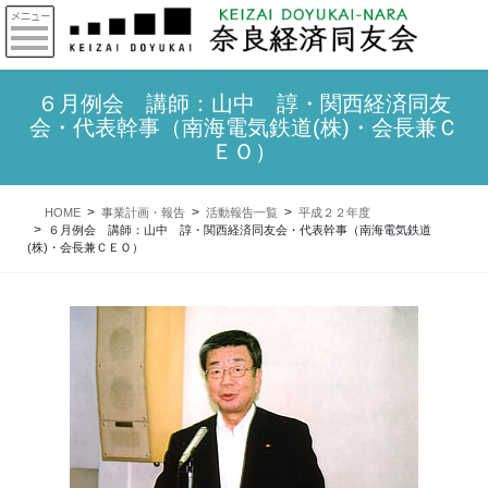
６月例会 講師：山中 諄・関西経済同友
会・代表幹事（南海電気鉄道(株)・会長兼Ｃ
ＥＯ）
HOME
事業計画・報告
活動報告一覧
平成２２年度
６月例会 講師：山中 諄・関西経済同友会・代表幹事（南海電気鉄道
(株)・会長兼ＣＥＯ）