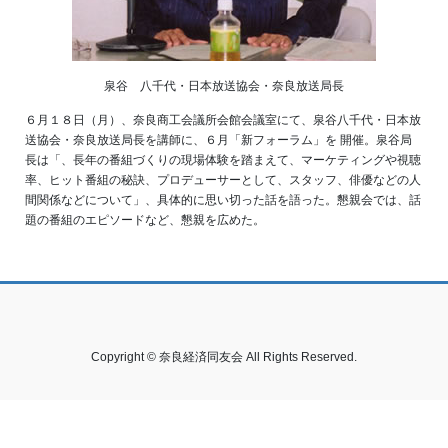
泉谷 八千代・日本放送協会・奈良放送局長
６月１８日（月）、奈良商工会議所会館会議室にて、泉谷八千代・日本放
送協会・奈良放送局長を講師に、６月「新フォーラム」を 開催。泉谷局
長は「、長年の番組づくりの現場体験を踏まえて、マーケティングや視聴
率、ヒット番組の秘訣、プロデューサーとして、スタッフ、俳優などの人
間関係などについて」、具体的に思い切った話を語った。懇親会では、話
題の番組のエピソードなど、懇親を広めた。
Copyright © 奈良経済同友会 All Rights Reserved.