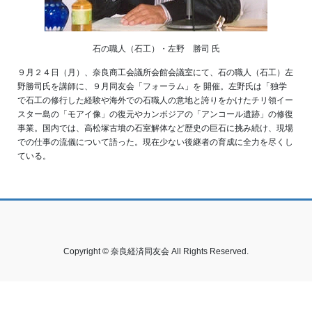
石の職人（石工）・左野 勝司 氏
９月２４日（月）、奈良商工会議所会館会議室にて、石の職人（石工）左
野勝司氏を講師に、９月同友会「フォーラム」を 開催。左野氏は「独学
で石工の修行した経験や海外での石職人の意地と誇りをかけたチリ領イー
スター島の「モアイ像」の復元やカンボジアの「アンコール遺跡」の修復
事業。国内では、高松塚古墳の石室解体など歴史の巨石に挑み続け、現場
での仕事の流儀について語った。現在少ない後継者の育成に全力を尽くし
ている。
Copyright © 奈良経済同友会 All Rights Reserved.