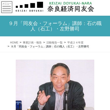
９月「同友会・フォーラム」講師：石の職
人（石工）・左野勝司
HOME
事業計画・報告
活動報告一覧
平成２４年度
９月「同友会・フォーラム」講師：石の職人（石工）・左野勝司