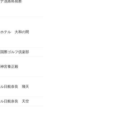
ソナ淡路島視察
良ホテル 大和の間
良国際ゴルフ倶楽部
原神宮養正殿
テル日航奈良 飛天
テル日航奈良 天空