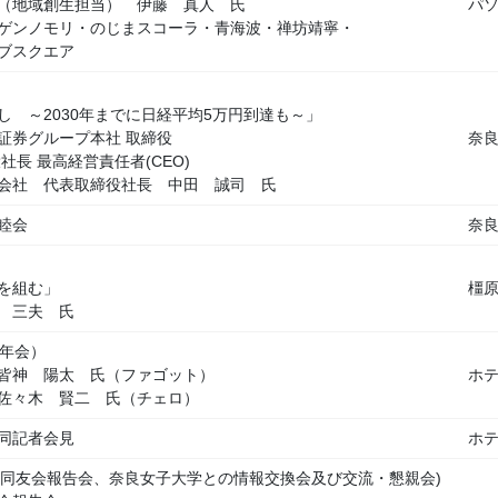
（地域創生担当） 伊藤 真人 氏
パ
ゲンノモリ・のじまスコーラ・青海波・禅坊靖寧・
ブスクエア
し ～2030年までに日経平均5万円到達も～」
証券グループ本社 取締役
奈
社長 最高経営責任者(CEO)
会社 代表取締役社長 中田 誠司 氏
睦会
奈
を組む」
橿
 三夫 氏
忘年会）
皆神 陽太 氏（ファゴット）
ホ
賢二 氏（チェロ）
同記者会見
ホ
 (同友会報告会、奈良女子大学との情報交換会及び交流・懇親会)