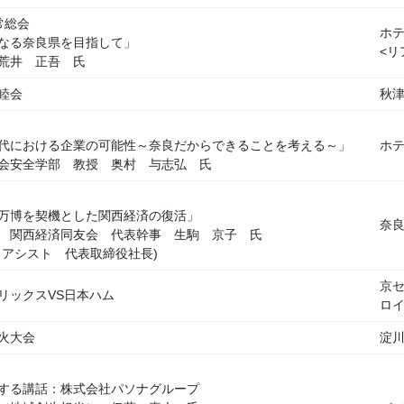
常総会
ホ
なる奈良県を目指して」
<リ
荒井 正吾 氏
睦会
秋
代における企業の可能性～奈良だからできることを考える～」
ホ
会安全学部 教授 奥村 与志弘 氏
万博を契機とした関西経済の復活」
奈
 関西経済同友会 代表幹事 生駒 京子 氏
ロアシスト 代表取締役社長)
京
リックスVS日本ハム
ロ
火大会
淀
関する講話：株式会社パソナグループ