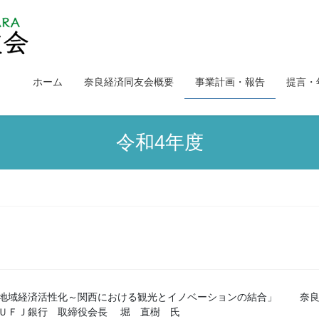
ホーム
奈良経済同友会概要
事業計画・報告
提言・
令和4年度
地域経済活性化～関西における観光とイノベーションの結合」
奈
ＵＦＪ銀行 取締役会長 堀 直樹 氏