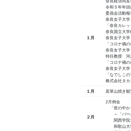
奈良経済同友
令和５年年頭
委員会活動報
奈良女子大学
「奈良カレッ
奈良国立大学
１月
奈良女子大学
「コロナ禍の
奈良女子大学
特任教授 河
「コロナ禍の
奈良女子大学
「なでしこの
株式会社タカ
１月
若草山焼き観
2月例会
「世の中か
～「パーパ
２月
関西学院大学
和歌山大学