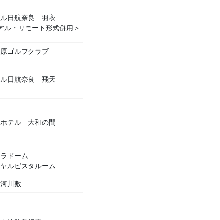
テル日航奈良 羽衣
アル・リモート形式併用＞
津原ゴルフクラブ
テル日航奈良 飛天
良ホテル 大和の間
セラドーム
イヤルビスタルーム
川河川敷