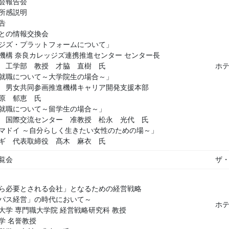
会報告会
所感説明
告
との情報交換会
ジズ・プラットフォームについて」
機構 奈良カレッジズ連携推進センター センター長
 工学部 教授 才脇 直樹 氏
ホ
就職について～大学院生の場合～」
 男女共同参画推進機構キャリア開発支援本部
原 郁恵 氏
就職について～留学生の場合～」
 国際交流センター 准教授 松永 光代 氏
マドイ ～自分らしく生きたい女性のための場～」
ギ 代表取締役 髙木 麻衣 氏
覧会
ザ
ら必要とされる会社」となるための経営戦略
ス経営」の時代において～
ホ
 専門職大学院 経営戦略研究科 教授
 名誉教授