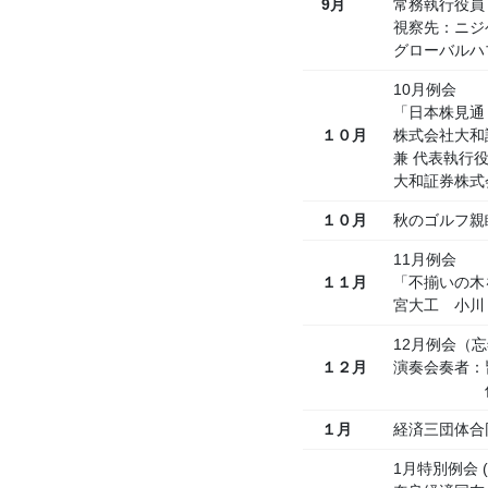
9月
常務執行役員
視察先：ニジ
グローバルハ
10月例会
「日本株見通
１０月
株式会社大和
兼 代表執行役
大和証券株式
１０月
秋のゴルフ親
11月例会
１１月
「不揃いの木
宮大工 小川
12月例会（
１２月
演奏会奏者：
佐々木 
１月
経済三団体合
1月特別例会