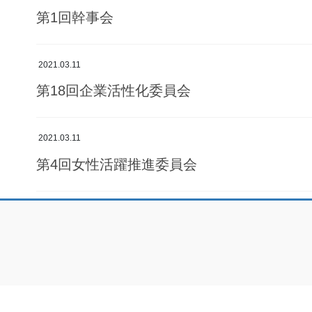
第1回幹事会
2021.03.11
第18回企業活性化委員会
2021.03.11
第4回女性活躍推進委員会