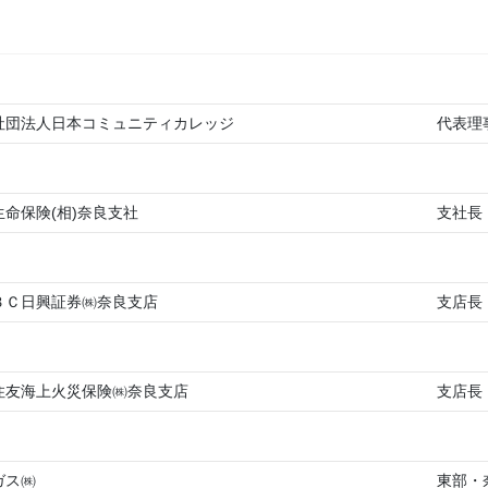
社団法人日本コミュニティカレッジ
代表理
生命保険(相)奈良支社
支社長
ＢＣ日興証券㈱奈良支店
支店長
住友海上火災保険㈱奈良支店
支店長
ガス㈱
東部・