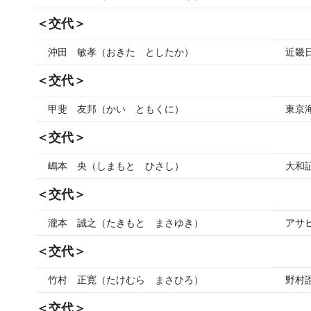
＜交代＞
沖田 敏孝（おきた としたか）
近畿
＜交代＞
甲斐 友邦（かい ともくに）
東京
＜交代＞
嶋本 央（しまもと ひさし）
大和
＜交代＞
瀧本 誠之（たきもと まさゆき）
アサ
＜交代＞
竹村 正寛（たけむら まさひろ）
野村
＜交代＞