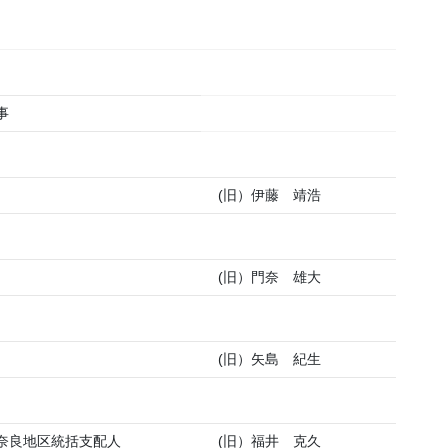
事
(旧）伊藤 靖浩
(旧）門奈 雄大
(旧）矢島 紀生
奈良地区統括支配人
(旧）福井 克久