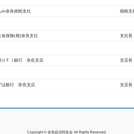
ム㈱奈良統轄支社
統轄支
生命保険(相)奈良支社
支社長
菱ＵＦＪ銀行 奈良支店
支店長
ずほ銀行 奈良支店
支店長
Copyright © 奈良経済同友会 All Rights Reserved.