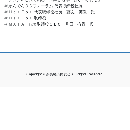
㈱かんでんＣＳフォーラム 代表取締役社長
㈱ＨａｒＦｏｒ 代表取締役社長 藤友 英教 氏
㈱ＨａｒＦｏｒ 取締役
㈱ＭＡＩＡ 代表取締役ＣＥＯ 月田 有香 氏
Copyright © 奈良経済同友会 All Rights Reserved.